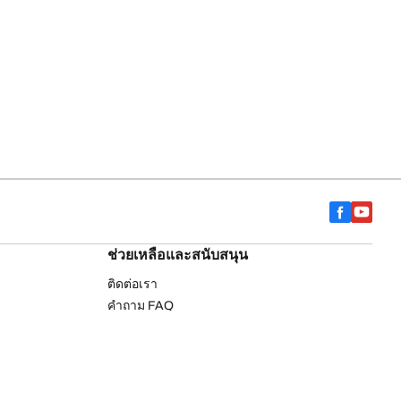
ช่วยเหลือและสนับสนุน
ติดต่อเรา
คำถาม FAQ
drich
ค้นหาร้านตัวแทนจำหน่าย
การรับประกัน
รายการยางรถยนต์บีเอฟกู๊ดริช