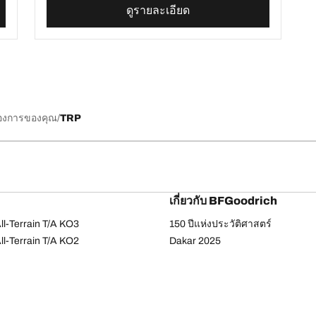
ดูรายละเอียด
้องการของคุณ
TRP
เกี่ยวกับ BFGoodrich
l-Terrain T/A KO3
150 ปีแห่งประวัติศาสตร์
l-Terrain T/A KO2
Dakar 2025
ud-Terrain T/A KM3
เคล็ดลับและคำแนะนำจาก BFGoo
ail-Terrain T/A
dvantage Touring
-Force Phenom T/A