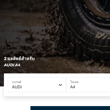
2 ผลลัพธ์สำหรับ
AUDI A4
แบรนด์
โมเดล
AUDI
A4