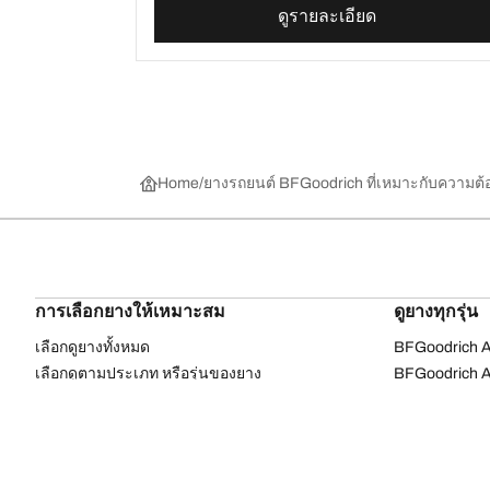
ดูรายละเอียด
Home
ยางรถยนต์ BFGoodrich ที่เหมาะกับความต
การเลือกยางให้เหมาะสม
ดูยางทุกรุ่น
เลือกดูยางทั้งหมด
BFGoodrich Al
เลือกดูตามประเภท หรือรุ่นของยาง
BFGoodrich Al
รถยนต์ และรถ SUV สำหรับการใช้งานประจำวัน
BFGoodrich M
ยางสปอร์ต
BFGoodrich Tr
4x4 ออลเทอร์เรน​
BFGoodrich A
4x4 เอ็กซ์ตรีม​
BFGoodrich g