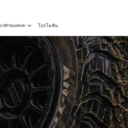
โปรโมชัน
วกับ BFGoodrich