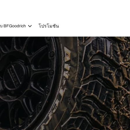
โปรโมชัน
วกับ BFGoodrich