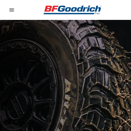
Go to page content
Go to page navigation