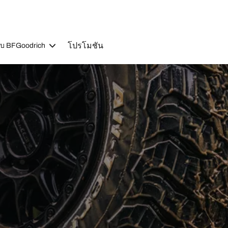
โปรโมชัน
วกับ BFGoodrich