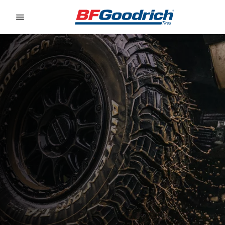
Go to page content
Go to page navigation