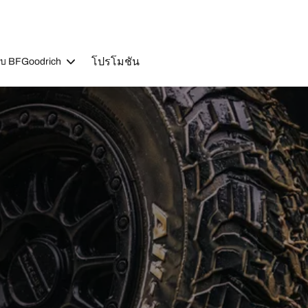
โปรโมชัน
วกับ BFGoodrich