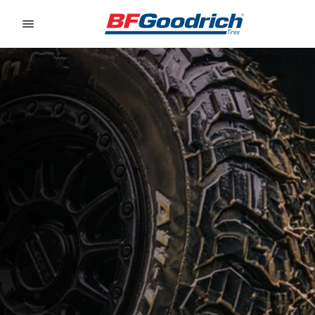
Go to page content
Go to page navigation