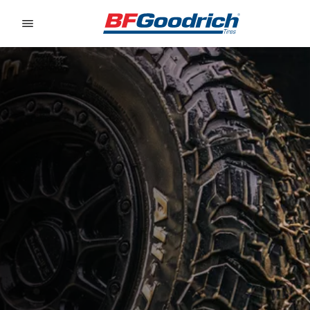
Go to page content
Go to page navigation