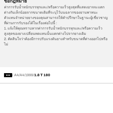
ข้อกฎหมาย
ค่าการรับน้ำหนักบรรทุกและ/หรือความเร็วสูงสุดที่แสดงอาจจะแตก
ต่างกันเล็กน้อยจากขนาดเดิมที่ระบุไว้บนฉลากของยานพาหนะ
ตัวแทนจำหน่ายยางของคุณสามารถให้คำปรึกษาในฐานะผู้เชี่ยวชาญ
ที่ผ่านการรับรองได้ในเรื่องต่อไปนี้ :
1. แจ้งให้คุณทราบหากค่าการรับน้ำหนักบรรทุกและ/หรือความเร็ว
สูงสุดของยางเปลี่ยนทดแทนนั้นแตกต่างไปจากยางเดิม
2. ตัดสินใจว่าต้องมีการปรับแรงดันยางสำหรับขนาดที่ต่างออกไปหรือ
ไม่
/
A4
A4
1999
1.8 T 180
การเลือกยางให้เหมาะสม