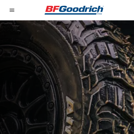
Go to page content
Go to page navigation