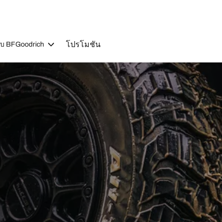
โปรโมชัน
วกับ BFGoodrich