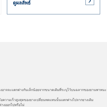
ดูผลลัพธ์
่แสดงอาจจะแตกต่างกันเล็กน้อยจากขนาดเดิมที่ระบุไว้บนฉลากของยานพา
รือความเร็วสูงสุดของยางเปลี่ยนทดแทนนั้นแตกต่างไปจากยางเดิม
ต่างออกไปหรือไม่