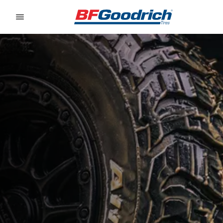
Go to page content
Go to page navigation