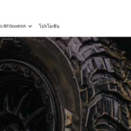
โปรโมชัน
วกับ BFGoodrich