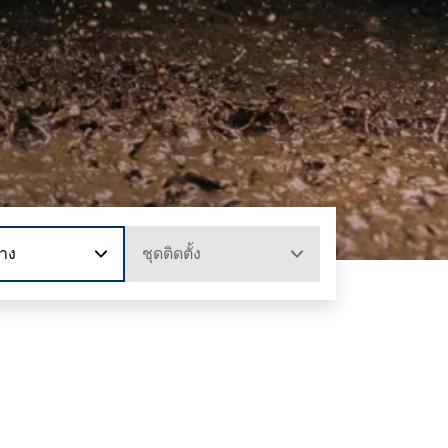
าง
ชุดติดตั้ง