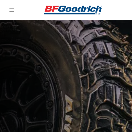
Go to page content
Go to page navigation