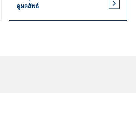
ดูผลลัพธ์
่แสดงอาจจะแตกต่างกันเล็กน้อยจากขนาดเดิมที่ระบุไว้บนฉลากของยานพา
รือความเร็วสูงสุดของยางเปลี่ยนทดแทนนั้นแตกต่างไปจากยางเดิม
ค่าการกำหนดของคุณ
ต่างออกไปหรือไม่