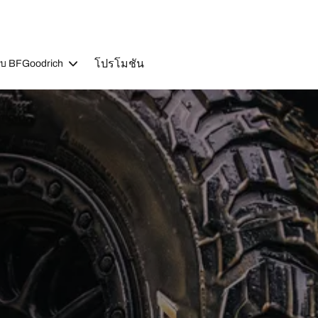
โปรโมชัน
วกับ BFGoodrich