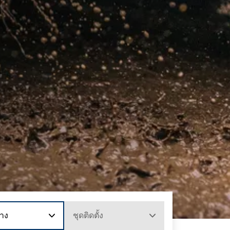
าง
ชุดติดตั้ง