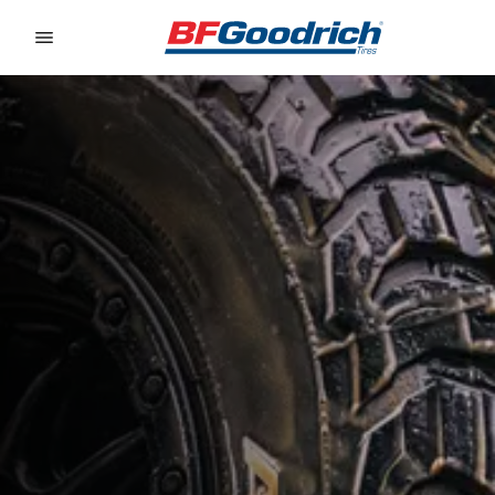
Go to page content
Go to page navigation