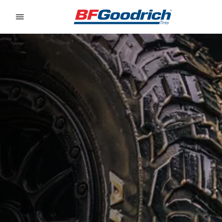
Go to page content
Go to page navigation