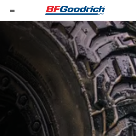
Go to page content
Go to page navigation