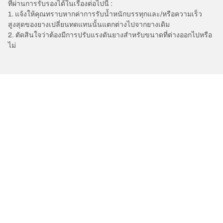
ที่ผ่านการรับรองได้ในเรื่องต่อไปนี้ :
1. แจ้งให้คุณทราบหากค่าการรับน้ำหนักบรรทุกและ/หรือความเร็ว
สูงสุดของยางเปลี่ยนทดแทนนั้นแตกต่างไปจากยางเดิม
2. ตัดสินใจว่าต้องมีการปรับแรงดันยางสำหรับขนาดที่ต่างออกไปหรือ
ไม่
/
A4
A4
2019
2.0 TFSI 190
การเลือกยางให้เหมาะสม
ดูยางทุกรุ่น