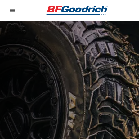
Go to page content
Go to page navigation