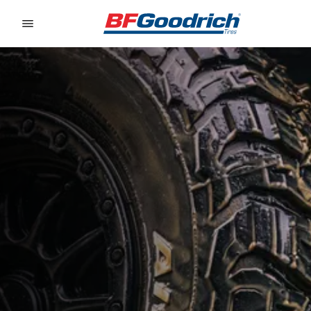
Go to page content
Go to page navigation