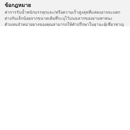
ข้อกฎหมาย
ค่าการรับน้ำหนักบรรทุกและ/หรือความเร็วสูงสุดที่แสดงอาจจะแตก
ต่างกันเล็กน้อยจากขนาดเดิมที่ระบุไว้บนฉลากของยานพาหนะ
ตัวแทนจำหน่ายยางของคุณสามารถให้คำปรึกษาในฐานะผู้เชี่ยวชาญ
ที่ผ่านการรับรองได้ในเรื่องต่อไปนี้ :
1. แจ้งให้คุณทราบหากค่าการรับน้ำหนักบรรทุกและ/หรือความเร็ว
สูงสุดของยางเปลี่ยนทดแทนนั้นแตกต่างไปจากยางเดิม
2. ตัดสินใจว่าต้องมีการปรับแรงดันยางสำหรับขนาดที่ต่างออกไปหรือ
ไม่
/
A4
A4
2019
2.0 TFSI 249