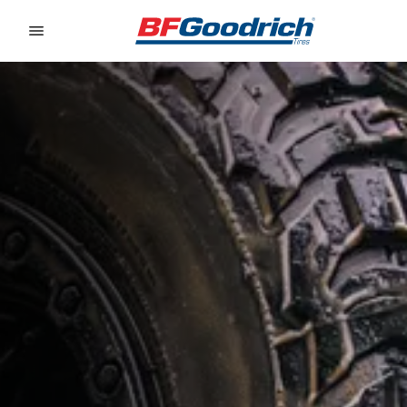
Go to page content
Go to page navigation