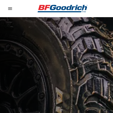
Go to page content
Go to page navigation