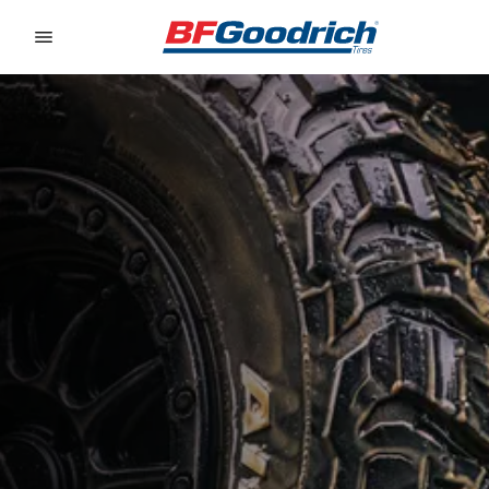
Go to page content
Go to page navigation