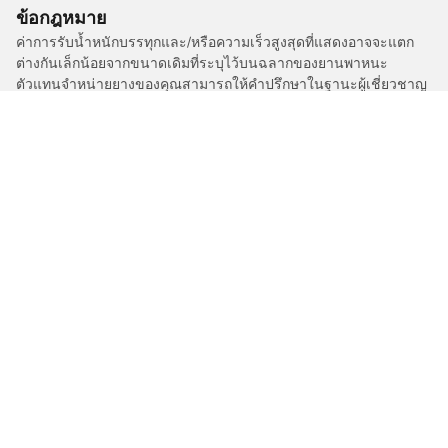
ข้อกฎหมาย
ค่าการรับน้ำหนักบรรทุกและ/หรือความเร็วสูงสุดที่แสดงอาจจะแตก
ต่างกันเล็กน้อยจากขนาดเดิมที่ระบุไว้บนฉลากของยานพาหนะ
ตัวแทนจำหน่ายยางของคุณสามารถให้คำปรึกษาในฐานะผู้เชี่ยวชาญ
ที่ผ่านการรับรองได้ในเรื่องต่อไปนี้ :
1. แจ้งให้คุณทราบหากค่าการรับน้ำหนักบรรทุกและ/หรือความเร็ว
สูงสุดของยางเปลี่ยนทดแทนนั้นแตกต่างไปจากยางเดิม
2. ตัดสินใจว่าต้องมีการปรับแรงดันยางสำหรับขนาดที่ต่างออกไปหรือ
ไม่
/
A4
A4
2022
40 TFSi 2.0 TFSI 204