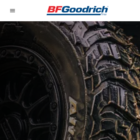
Go to page content
Go to page navigation