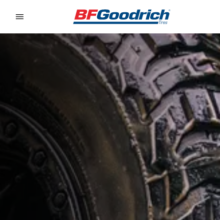
Go to page content
Go to page navigation