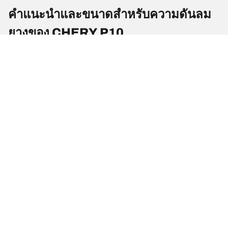
คำแนะนำและขนาดสำหรับความดันลม
ยางของ CHERY P10
แรงดันและขนาดยาง
ขนาดยาง
ตำแหน่ง
แรงดันลมยาง
195/75 R 16
ยางหน้า
2
107/105R
195/75 R 16
ยางหลัง
2
107/105R