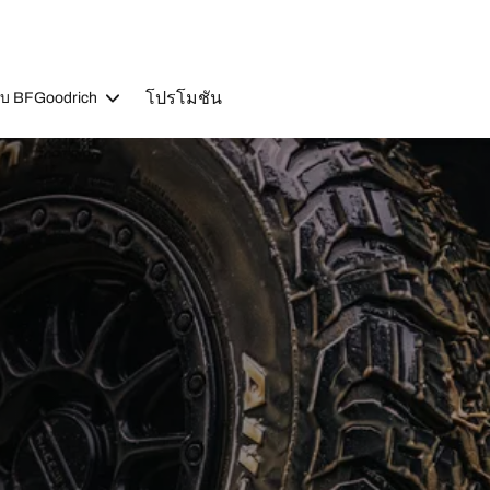
โปรโมชัน
วกับ BFGoodrich