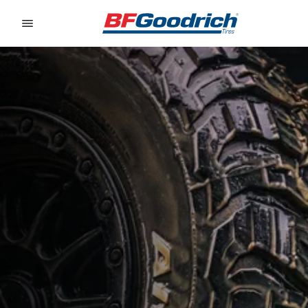
Go to page content
Go to page navigation