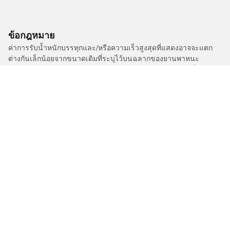
ข้อกฎหมาย
ค่าการรับน้ำหนักบรรทุกและ/หรือความเร็วสูงสุดที่แสดงอาจจะแตก
ต่างกันเล็กน้อยจากขนาดเดิมที่ระบุไว้บนฉลากของยานพาหนะ
ตัวแทนจำหน่ายยางของคุณสามารถให้คำปรึกษาในฐานะผู้เชี่ยวชาญ
ที่ผ่านการรับรองได้ในเรื่องต่อไปนี้ :
1. แจ้งให้คุณทราบหากค่าการรับน้ำหนักบรรทุกและ/หรือความเร็ว
สูงสุดของยางเปลี่ยนทดแทนนั้นแตกต่างไปจากยางเดิม
2. ตัดสินใจว่าต้องมีการปรับแรงดันยางสำหรับขนาดที่ต่างออกไปหรือ
ไม่
/
C3 Aircross
C3 Aircross
2019