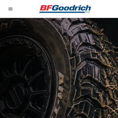
Go to page content
Go to page navigation