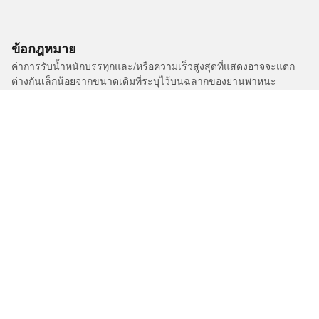
ข้อกฎหมาย
ค่าการรับน้ำหนักบรรทุกและ/หรือความเร็วสูงสุดที่แสดงอาจจะแตก
ต่างกันเล็กน้อยจากขนาดเดิมที่ระบุไว้บนฉลากของยานพาหนะ
ตัวแทนจำหน่ายยางของคุณสามารถให้คำปรึกษาในฐานะผู้เชี่ยวชาญ
ที่ผ่านการรับรองได้ในเรื่องต่อไปนี้ :
1. แจ้งให้คุณทราบหากค่าการรับน้ำหนักบรรทุกและ/หรือความเร็ว
สูงสุดของยางเปลี่ยนทดแทนนั้นแตกต่างไปจากยางเดิม
2. ตัดสินใจว่าต้องมีการปรับแรงดันยางสำหรับขนาดที่ต่างออกไปหรือ
ไม่
/
C3 Aircross
C3 Aircross
2024