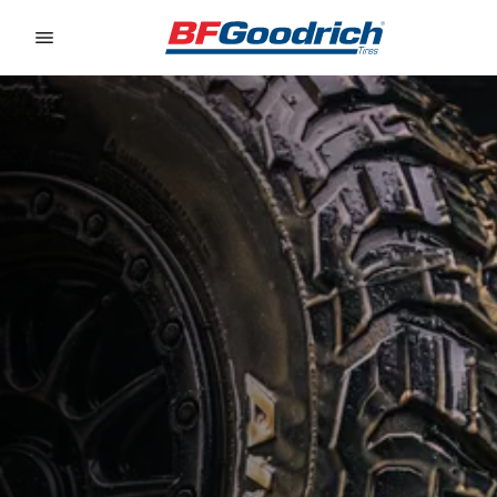
Go to page content
Go to page navigation