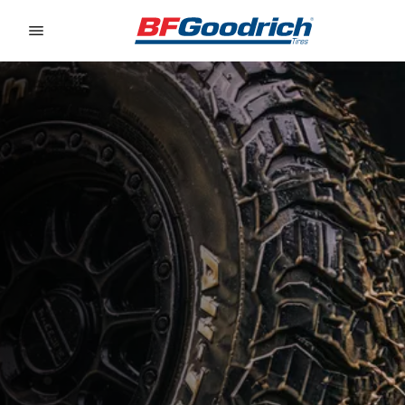
Go to page content
Go to page navigation