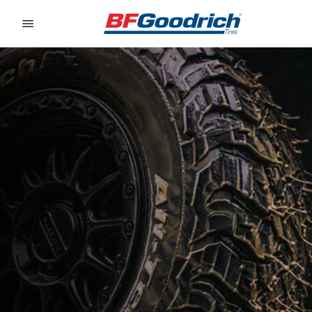
Go to page content
Go to page navigation