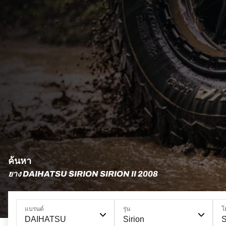
ค้นหา
ยาง DAIHATSU SIRION SIRION II 2008
แบรนด์
รุ่น
โ
DAIHATSU
Sirion
S