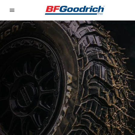
Go to page content
Go to page navigation