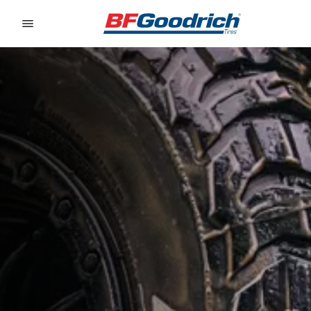
Go to page content
Go to page navigation