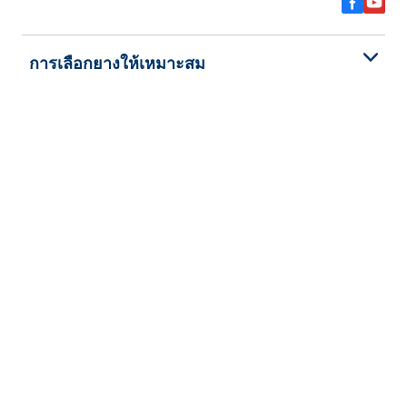
การเลือกยางให้เหมาะสม
ดูยางทุกรุ่น
เกี่ยวกับ BFGoodrich
ช่วยเหลือและสนับสนุน
นโยบายความเป็นส่วนตัว
ข้อตกลงและเงื่อนไข
การรับประกันยาง
ลิขสิทธิ์ © 2026 BFGoodrich Tyres สงวนลิขสิทธิ์