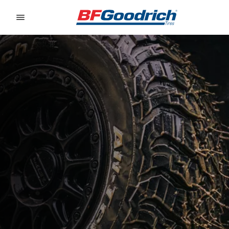
Go to page content
Go to page navigation