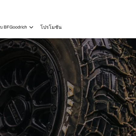
โปรโมชัน
วกับ BFGoodrich