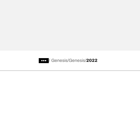
/
Genesis
Genesis
2022
การเลือกยางให้เหมาะสม
ดูยางทุกรุ่น
เลือกดูยางทั้งหมด
BFGoodrich Al
เลือกดูตามประเภท หรือรุ่นของยาง
BFGoodrich Al
รถยนต์ และรถ SUV สำหรับการใช้งานประจำวัน
BFGoodrich M
ยางสปอร์ต
BFGoodrich Tr
4x4 ออลเทอร์เรน​
BFGoodrich A