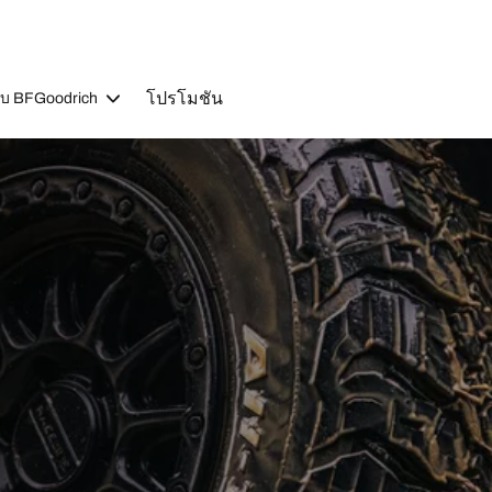
โปรโมชัน
วกับ BFGoodrich