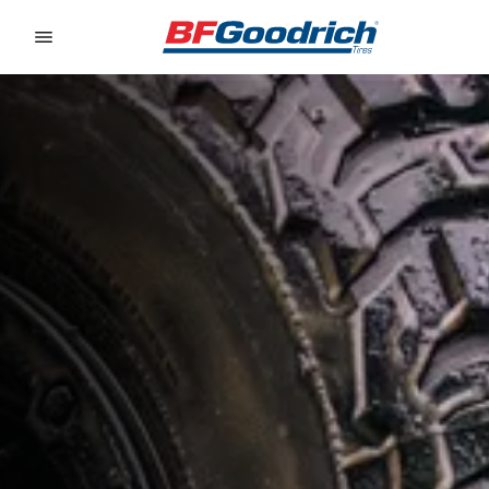
Go to page content
Go to page navigation