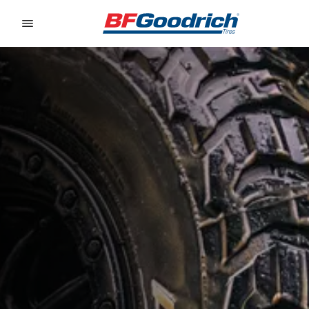
Go to page content
Go to page navigation