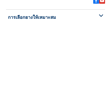
การเลือกยางให้เหมาะสม
ดูยางทุกรุ่น
เกี่ยวกับ BFGoodrich
ช่วยเหลือและสนับสนุน
นโยบายความเป็นส่วนตัว
ข้อตกลงและเงื่อนไข
การรับประกันยาง
ลิขสิทธิ์ © 2026 BFGoodrich Tyres สงวนลิขสิทธิ์