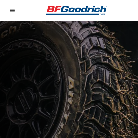
Go to page content
Go to page navigation