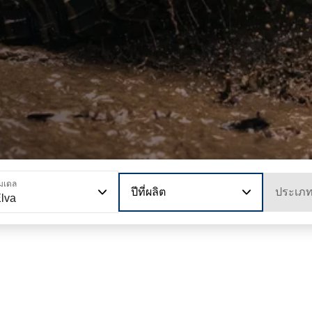
มเดล
ปีที่ผลิต
ประเภ
lva