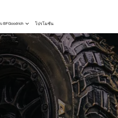
โปรโมชัน
วกับ BFGoodrich