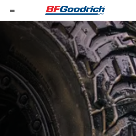
Go to page content
Go to page navigation