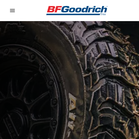
Go to page content
Go to page navigation