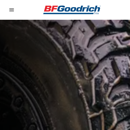
Go to page content
Go to page navigation