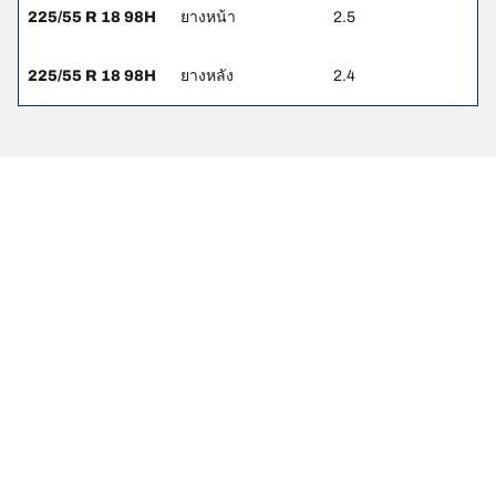
225/55 R 18 98H
ยางหน้า
2.5
225/55 R 18 98H
ยางหลัง
2.4
ข้อกฎหมาย
ค่าการรับน้ำหนักบรรทุกและ/หรือความเร็วสูงสุดที่แสดงอาจจะแตก
ต่างกันเล็กน้อยจากขนาดเดิมที่ระบุไว้บนฉลากของยานพาหนะ
ตัวแทนจำหน่ายยางของคุณสามารถให้คำปรึกษาในฐานะผู้เชี่ยวชาญ
ที่ผ่านการรับรองได้ในเรื่องต่อไปนี้ :
1. แจ้งให้คุณทราบหากค่าการรับน้ำหนักบรรทุกและ/หรือความเร็ว
สูงสุดของยางเปลี่ยนทดแทนนั้นแตกต่างไปจากยางเดิม
2. ตัดสินใจว่าต้องมีการปรับแรงดันยางสำหรับขนาดที่ต่างออกไปหรือ
ไม่