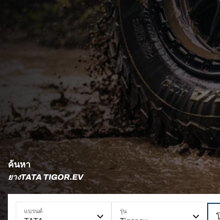
ค้นหา
ยางTATA TIGOR.EV
แบรนด์
รุ่น