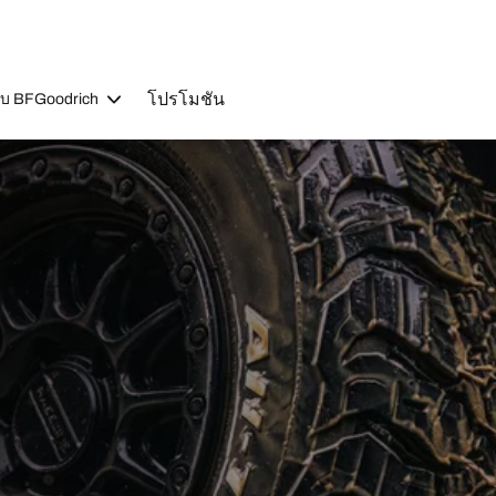
โปรโมชัน
วกับ BFGoodrich