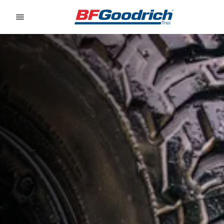
Go to page content
Go to page navigation