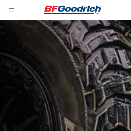
Go to page content
Go to page navigation