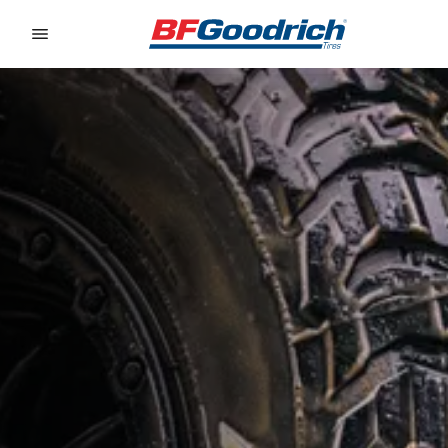
Go to page content
Go to page navigation