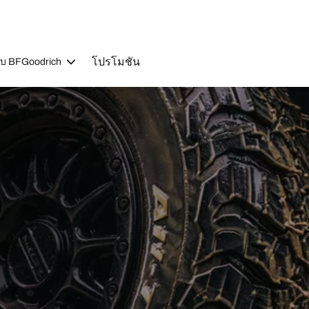
โปรโมชัน
วกับ BFGoodrich