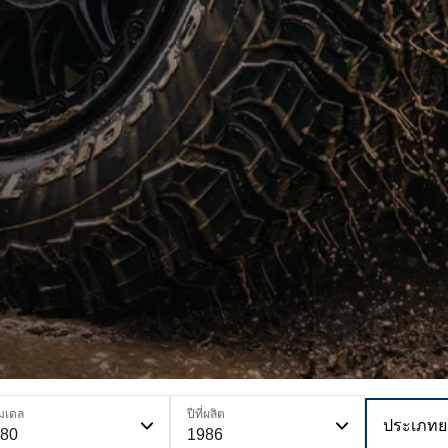
มเดล
ปีที่ผลิต
ประเภทย
480
1986