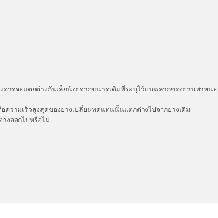
่แสดงอาจจะแตกต่างกันเล็กน้อยจากขนาดเดิมที่ระบุไว้บนฉลากของยานพา
รือความเร็วสูงสุดของยางเปลี่ยนทดแทนนั้นแตกต่างไปจากยางเดิม
ต่างออกไปหรือไม่