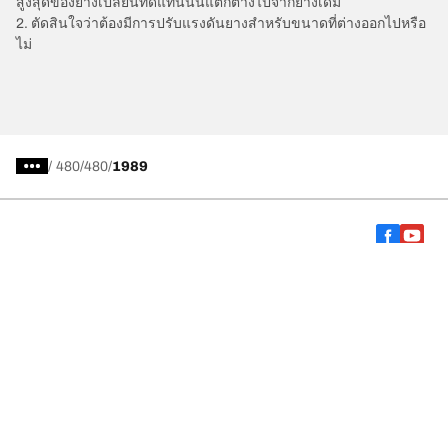
สูงสุดของยางเปลี่ยนทดแทนนั้นแตกต่างไปจากยางเดิม
2. ตัดสินใจว่าต้องมีการปรับแรงดันยางสำหรับขนาดที่ต่างออกไปหรือ
ไม่
/
480
480
1989
การเลือกยางให้เหมาะสม
ดูยางทุกรุ่น
เกี่ยวกับ BFGoodrich