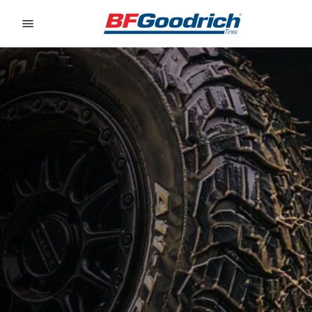
Go to page content
Go to page navigation